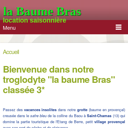
la Baume Bras
location saisonnière
Menu
Accueil
Bienvenue dans notre
troglodyte "la baume Bras"
classée 3*
Passez des
vacances insolites
dans notre
grotte
(baume en provençal)
creusée dans le
safre bleu
de la colline du Baou à
Saint-Chamas
(13) qui
domine la partie touristique de l'Etang de Berre, petit
village provençal
avec son port de pêche et de plaisance.