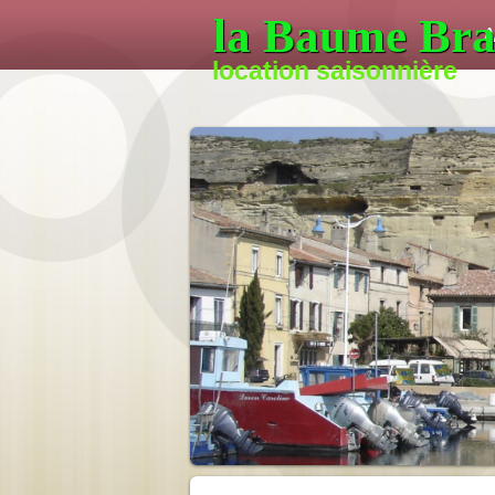
la Baume Bra
A
location saisonnière