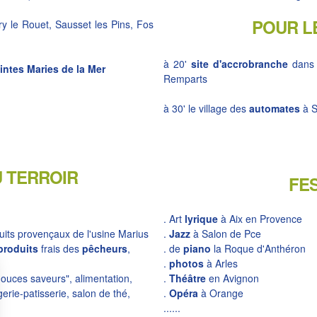
POUR L
y le Rouet, Sausset les Pins, Fos
à 20'
site d'accrobranche
dans l
intes Maries de la Mer
Remparts
à 30' le village des
automates
à S
U TERROIR
FE
. Art
lyrique
à Aix en Provence
uits provençaux de l'usine Marius
.
Jazz
à Salon de Pce
produits
frais des
pêcheurs
,
. de
piano
la Roque d'Anthéron
.
photos
à Arles
douces saveurs", alimentation,
.
Théâtre
en Avignon
erie-patisserie, salon de thé,
.
Opéra
à Orange
......