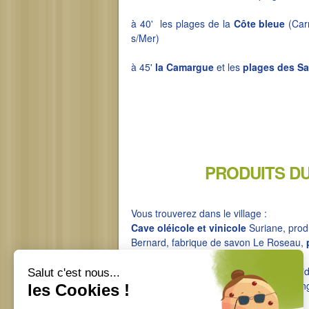
à 40' les plages de la
Côte bleue
(Carr
s/Mer)
à 45'
la Camargue
et les
plages des Sa
PRODUITS D
Vous trouverez dans le village :
Cave oléicole et vinicole
Suriane, prod
Bernard, fabrique de savon Le Roseau,
Boutiques au coeur du village :
boutique de vente en vrac, chocolatier "
primeurs, boucherie-charcuterie, boulang
restaurants, pizzéria, etc...