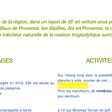
de la région, dans un rayon de 45' en voiture vous po
s Baux de Provence, les
Alpilles
,
Aix en Provence
, la
 fraîcheur naturelle de la maison troglodytique surt
AGES
ACTIVIT
Sur l'étang vous avez la possibil
planche à voile, scooter de mer....
agée en 2016. Elle est située au
www.ncmiramas.fr
 de plaisance.
Pour les marcheurs, de
nombreux
e.
aux alentours
omaniquette à Istres
à 10' sur Miramas Terrain de golf,